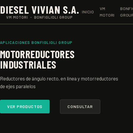
DIESEL VIVIAN S.A.
VM
BONFI
INICIO
MOTORI
GROU
VM MOTORI ・ BONFIGLIOLI GROUP
APLICACIONES BONFIGLIOLI GROUP
MOTORREDUCTORES
INDUSTRIALES
Reductores de ángulo recto, en línea y motorreductores
de ejes paralelos
VER PRODUCTOS
CONSULTAR