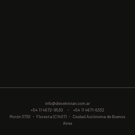
info@dieselvivian.com.ar
+54 11 4672-9530
・
+54 11 4671-6332
Morón 3730 ・ Floresta (C1407) ・ Ciudad Autónoma de Buenos
Aires